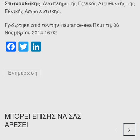
Σπανουδάκης
, Αναπληρωτής Γενικός Διευθυντής της
Εθνικής Ασφαλιστικής.
Γράφτηκε από τον/την insurance-eea Πέμπτη, 06
Νοεμβρίου 2014 16:02
F
T
Li
a
wi
n
c
tt
k
e
er
e
Ενημέρωση
b
dI
o
n
o
k
ΜΠΟΡΕΊ ΕΠΊΣΗΣ ΝΑ ΣΑΣ
ΑΡΈΣΕΙ