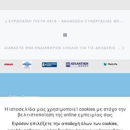
Πλοήγηση δημοσιεύσεων
Προηγούμενο άρθρο
ΕΥΡΩΠΑΪΚΉ ΠΊΣΤΗ ΑΕΓΑ – ΑΝΑΝΈΩΣΗ ΣΥΝΕΡΓΑΣΊΑΣ ΜΕ ΤΗΝ SUPER LEAGUE ΕΛΛΆΔΑΣ
ΠΊΣΩ ΣΤΗΝ ΛΊΣΤΑ ΆΡΘΡΩΝ
Επ
ΔΙΑΒΆΣΤΕ ΈΝΑ ΕΝΔΙΑΦΈΡΟΝ ΣΧΌΛΙΟ ΓΙΑ ΤΙΣ ΔΗΛΏΣΕΙΣ ΕΣΦΑΛΜΈΝΗΣ ΔΙΕΎΘΥΝΣΗΣ ΚΑΤΟΙΚΊΑΣ
Gallery Categories
Gallery Categories
Η ιστοσελίδα μας χρησιμοποιεί cookies με στόχο την
βελτιστοποίηση της online εμπειρίας σας
Εφόσον επιλέξετε την αποδοχή όλων των cookies,